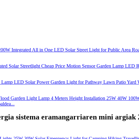
ldea...
ergia sistema eramangarriaren mini argiak