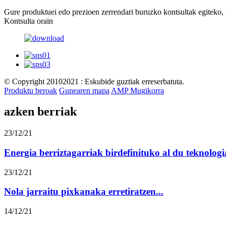
Gure produktuei edo prezioen zerrendari buruzko kontsultak egiteko, 
Kontsulta orain
© Copyright 20102021 : Eskubide guztiak erreserbatuta.
Produktu beroak
Gunearen mapa
AMP Mugikorra
azken berriak
23/12/21
Energia berriztagarriak birdefinituko al du teknologia
23/12/21
Nola jarraitu pixkanaka erretiratzen...
14/12/21