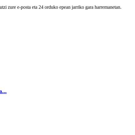
utzi zure e-posta eta 24 orduko epean jarriko gara harremanetan.
...