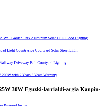
 25W 30W Eguzki-larrialdi-argia Kanpin-