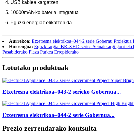
4. USB kablea kargatzen
5. 10000mAh-ko bateria integratua
6. Eguzki energiaz elikatzen da
Aurrekoa:
Etxetresna elektrikoa–044-2 serie Gobernu Proiekt
Hurrengoa:
Eguzki-argia–BR-XHD seriea Seinale-argi gorri eta 
Pasabiderako Plaza Parkea Errepiderako
Lotutako produktuak
Etxetresna elektrikoa–043-2 serieko Gobernua...
Etxetresna elektrikoa–044-2 serie Gobernua...
Prezio zerrendarako kontsulta