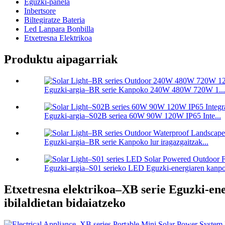
Eguzki-panela
Inbertsore
Biltegiratze Bateria
Led Lanpara Bonbilla
Etxetresna Elektrikoa
Produktu aipagarriak
Eguzki-argia–BR serie Kanpoko 240W 480W 720W 1...
Eguzki-argia–S02B seriea 60W 90W 120W IP65 Inte...
Eguzki-argia–BR serie Kanpoko lur iragazgaitzak...
Eguzki-argia–S01 serieko LED Eguzki-energiaren kanpoa
Etxetresna elektrikoa–XB serie Eguzki-en
ibilaldietan bidaiatzeko