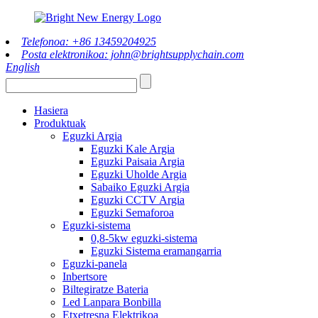
Telefonoa: +86 13459204925
Posta elektronikoa: john@brightsupplychain.com
English
Hasiera
Produktuak
Eguzki Argia
Eguzki Kale Argia
Eguzki Paisaia Argia
Eguzki Uholde Argia
Sabaiko Eguzki Argia
Eguzki CCTV Argia
Eguzki Semaforoa
Eguzki-sistema
0,8-5kw eguzki-sistema
Eguzki Sistema eramangarria
Eguzki-panela
Inbertsore
Biltegiratze Bateria
Led Lanpara Bonbilla
Etxetresna Elektrikoa