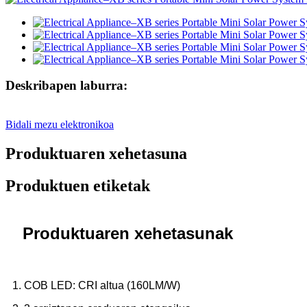
Deskribapen laburra:
Bidali mezu elektronikoa
Produktuaren xehetasuna
Produktuen etiketak
Produktuaren xehetasunak
1. COB LED: CRI altua (160LM/W)