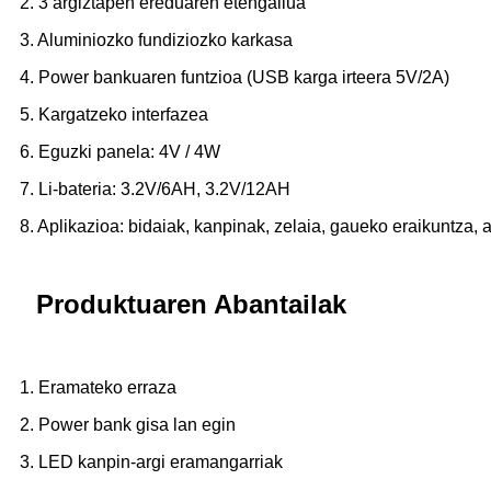
2. 3 argiztapen ereduaren etengailua
3. Aluminiozko fundiziozko karkasa
4. Power bankuaren funtzioa (USB karga irteera 5V/2A)
5. Kargatzeko interfazea
6. Eguzki panela: 4V / 4W
7. Li-bateria: 3.2V/6AH, 3.2V/12AH
8. Aplikazioa: bidaiak, kanpinak, zelaia, gaueko eraikuntza, arr
Produktuaren Abantailak
1. Eramateko erraza
2. Power bank gisa lan egin
3. LED kanpin-argi eramangarriak