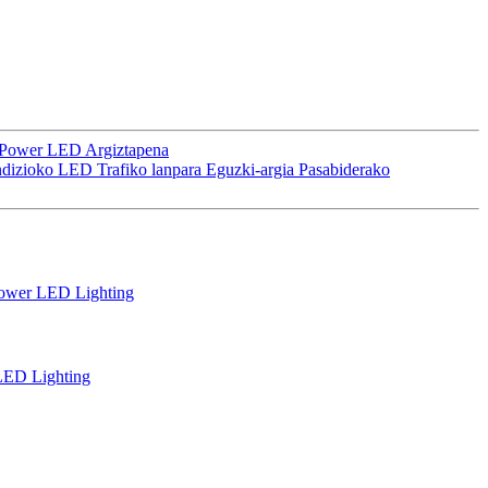
C Power LED Argiztapena
undizioko LED Trafiko lanpara Eguzki-argia Pasabiderako