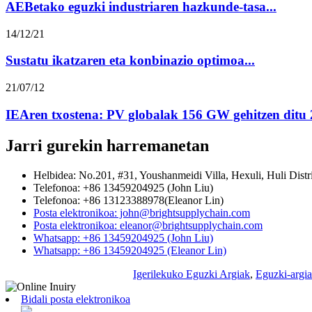
AEBetako eguzki industriaren hazkunde-tasa...
14/12/21
Sustatu ikatzaren eta konbinazio optimoa...
21/07/12
IEAren txostena: PV globalak 156 GW gehitzen ditu 
Jarri gurekin harremanetan
Helbidea: No.201, #31, Youshanmeidi Villa, Hexuli, Huli Distr
Telefonoa: +86 13459204925 (John Liu)
Telefonoa: +86 13123388978(Eleanor Lin)
Posta elektronikoa: john@brightsupplychain.com
Posta elektronikoa: eleanor@brightsupplychain.com
Whatsapp: +86 13459204925 (John Liu)
Whatsapp: +86 13459204925 (Eleanor Lin)
Igerilekuko Eguzki Argiak
,
Eguzki-argia
Bidali posta elektronikoa