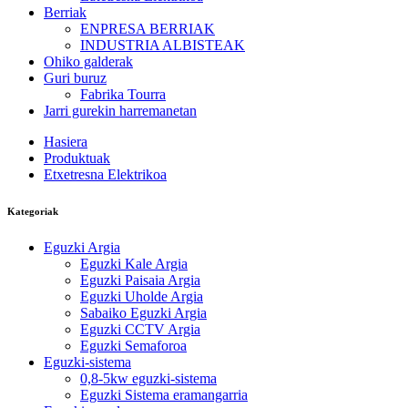
Berriak
ENPRESA BERRIAK
INDUSTRIA ALBISTEAK
Ohiko galderak
Guri buruz
Fabrika Tourra
Jarri gurekin harremanetan
Hasiera
Produktuak
Etxetresna Elektrikoa
Kategoriak
Eguzki Argia
Eguzki Kale Argia
Eguzki Paisaia Argia
Eguzki Uholde Argia
Sabaiko Eguzki Argia
Eguzki CCTV Argia
Eguzki Semaforoa
Eguzki-sistema
0,8-5kw eguzki-sistema
Eguzki Sistema eramangarria