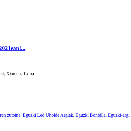
2021ean!...
ict, Xiamen, Txina
ren zutoina
,
Eguzki Led Uholde Argiak
,
Eguzki Bonbilla
,
Eguzki-argi 