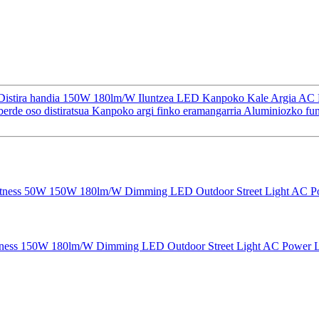
ua Distira handia 150W 180lm/W Iluntzea LED Kanpoko Kale Argia A
berde oso distiratsua Kanpoko argi finko eramangarria Aluminiozko f